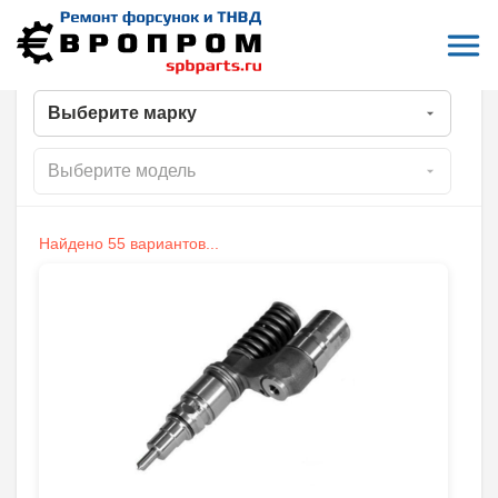
Откры
На главную
Все форсунки
Найдено 55 вариантов...