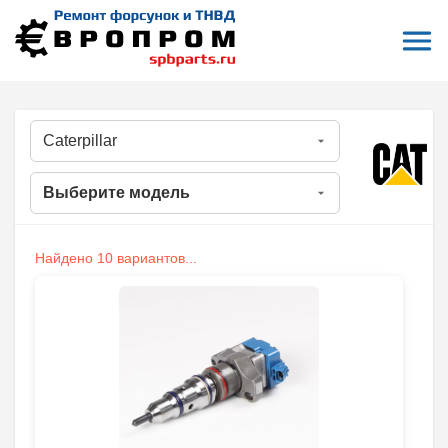
Откры
На главную
Все форсунки
Ремонт форсунок Caterpillar
РЕМОНТ И ПРОДАЖА ФОРСУНОК CATERPILLAR
Найдено 10 вариантов...