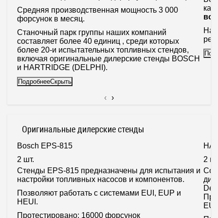
кач
Средняя производственная мощность 3 000
воз
форсунок в месяц.
На 
Станочный парк группы наших компаний
рем
составляет более 40 единиц , среди которых
более 20-и испытательных топливных стендов,
Под
включая оригинальные дилерские стенды BOSCH
и HARTRIDGE (DELPHI).
Подробнее
Скрыть
‹
›
Оригинальные дилерские стенды
Bosch EPS-815
HAR
2 шт.
2 шт
Стенды EPS-815 предназначены для испытания и
Cов
настройки топливных насосов и компонентов.
диз
Del
Позволяют работать с системами EUI, EUP и
Пре
HEUI.
EUP
Протестировано:
16000 форсунок