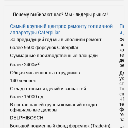
Почему выбирают нас? Мы - лидеры рынка!
Самый крупный центр
по ремонту топливной
Пер
аппаратуры Caterpillar
и
ди
За предыдущий год мы выполнили ремонт
Фор
выс
более
9500
форсунок Caterpillar
ком
тех
Суммарные производственные площади
дел
2
более
2400м
рем
Общая численность сотрудников
Для
уко
140
человек
сте
Tol
Склад готовых изделий и запчастей
спе
более
15000
ед.
ЧПУ
тех
В состав нашей группы компаний входят
фор
официальные дилеры
гео
DELPHI
BOSCH
пар
Большой подменный фонд форсунок (Trade-in).
Без