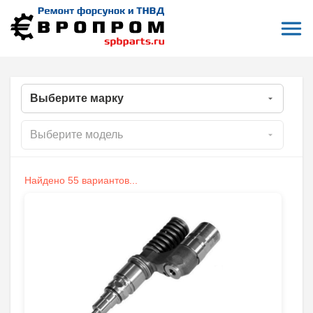
Откры
На главную
Все форсунки
Ремонт форсунок Citroen
РЕМОНТ ФОРСУНОК CITROEN
Найдено 55 вариантов...