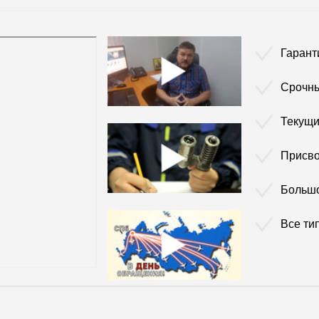
Гарант
Срочны
Текущи
Присво
Больш
Все ти