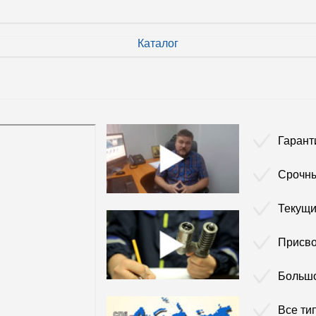
Каталог
Гарант
Срочны
Текущи
Присво
Больш
Все ти