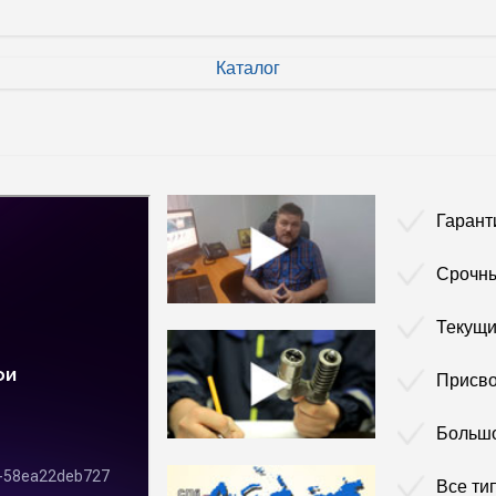
Каталог
Гарант
Срочны
Текущи
Присво
Больш
Все ти