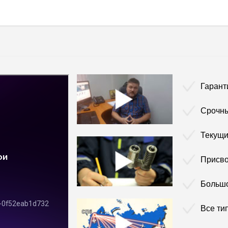
Гарант
Срочны
Текущи
Присво
Больш
Все ти