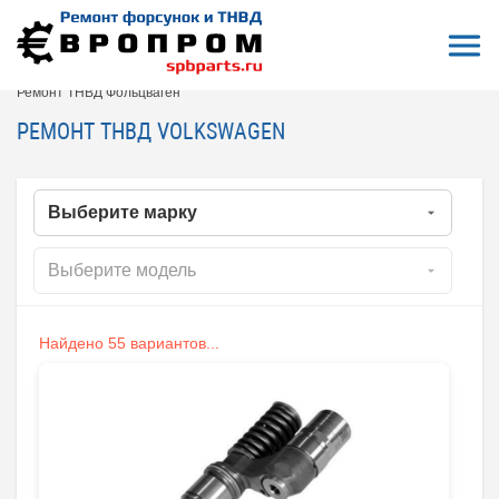
Откры
На главную
Все форсунки
Ремонт ТНВД (Топливных Насосов Высокого Давления)
Ремонт ТНВД Фольцваген
РЕМОНТ ТНВД VOLKSWAGEN
Найдено 55 вариантов...