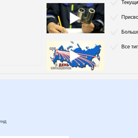
Текущи
Присво
Больш
Все ти
унд