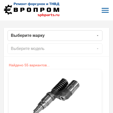
Откры
На главную
Все форсунки
Ремонт форсунок Freightliner
РЕМОНТ ФОРСУНОК FREIGHTLINER
Найдено 55 вариантов...