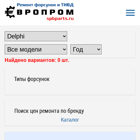
Откры
На главную
Все форсунки
Форсунки Delphi
Насос-Форсунки Delphi
НАСОС-ФОРСУНКИ DELPHI
Найдено вариантов: 0 шт.
Типы форсунок
Поиск цен ремонта по бренду
Каталог