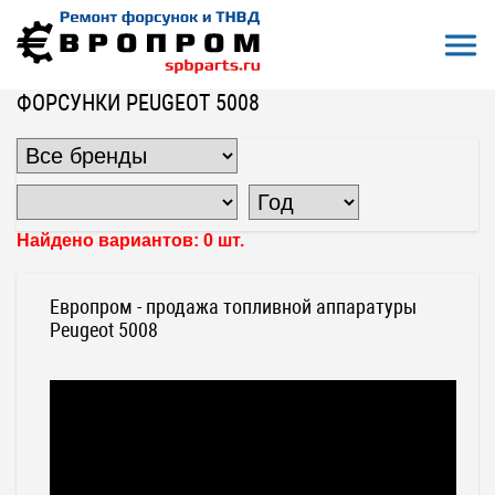
Откры
На главную
Все форсунки
Форсунки Peugeot
Форсунки Peugeot 5008
ФОРСУНКИ PEUGEOT 5008
Найдено вариантов: 0 шт.
Европром - продажа топливной аппаратуры
Peugeot 5008