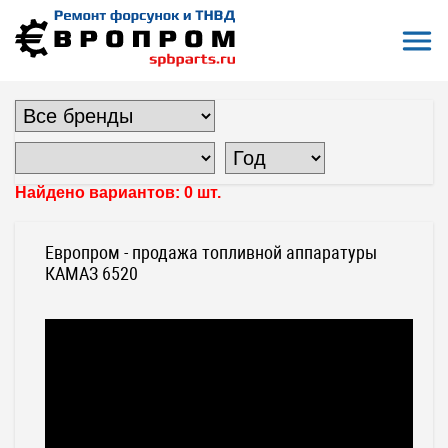
Откры
На главную
Все форсунки
Форсунки КАМАЗ
Форсунки КАМАЗ 6520
ФОРСУНКИ КАМАЗ 6520
Найдено вариантов: 0 шт.
Европром - продажа топливной аппаратуры
КАМАЗ 6520