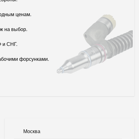
одным ценам.
ж на выбор.
 и СНГ.
абочими форсунками.
Москва