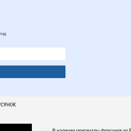
унд
РСУНОК
В наличии оригиналы форсунок из 