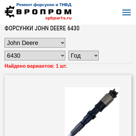
Откры
На главную
Все форсунки
Форсунки John Deere
Форсунки John Deere 6430
ФОРСУНКИ JOHN DEERE 6430
Найдено вариантов: 1 шт.