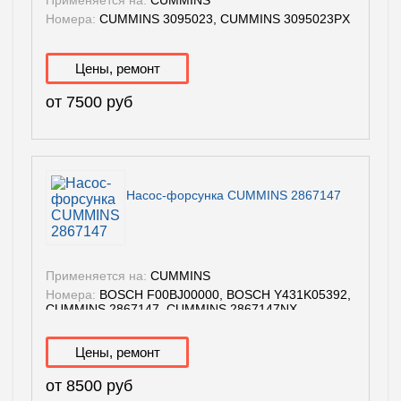
Применяется на:
CUMMINS
Номера:
CUMMINS 3095023, CUMMINS 3095023PX
Цены, ремонт
от 7500 руб
Насос-форсунка CUMMINS 2867147
Применяется на:
CUMMINS
Номера:
BOSCH F00BJ00000, BOSCH Y431K05392,
CUMMINS 2867147, CUMMINS 2867147NX
Цены, ремонт
от 8500 руб