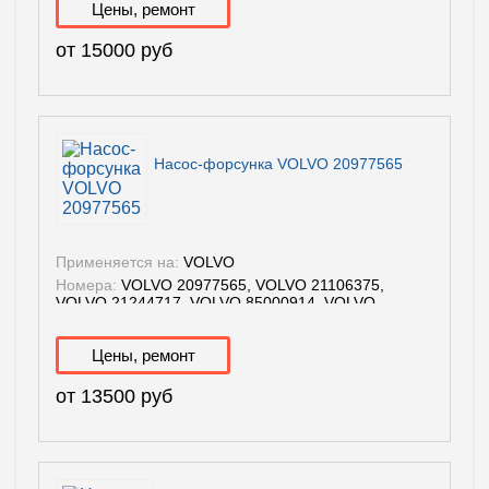
Цены, ремонт
от 15000 руб
Насос-форсунка VOLVO 20977565
Применяется на:
VOLVO
Номера:
VOLVO 20977565, VOLVO 21106375,
VOLVO 21244717, VOLVO 85000914, VOLVO
85003109, VOLVO 85006914, DT 212426
Цены, ремонт
от 13500 руб