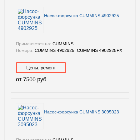
Насос-форсунка CUMMINS 4902925
Применяется на:
CUMMINS
Номера:
CUMMINS 4902925, CUMMINS 4902925PX
Цены, ремонт
от 7500 руб
Насос-форсунка CUMMINS 3095023