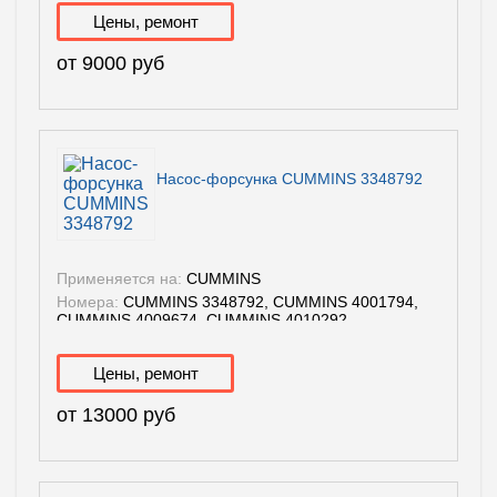
Цены, ремонт
от 9000 руб
Насос-форсунка CUMMINS 3348792
Применяется на:
CUMMINS
Номера:
CUMMINS 3348792, CUMMINS 4001794,
CUMMINS 4009674, CUMMINS 4010292
Цены, ремонт
от 13000 руб