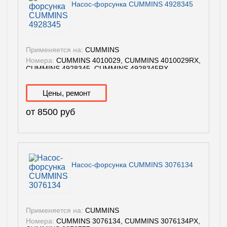
Насос-форсунка CUMMINS 4928345
Применяется на:
CUMMINS
Номера:
CUMMINS 4010029, CUMMINS 4010029RX,
CUMMINS 4928345, CUMMINS 4928345RX
Цены, ремонт
от 8500 руб
Насос-форсунка CUMMINS 3076134
Применяется на:
CUMMINS
Номера:
CUMMINS 3076134, CUMMINS 3076134PX,