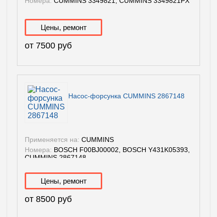
Номера:
CUMMINS 3349821, CUMMINS 3349821PX
Цены, ремонт
от 7500 руб
Насос-форсунка CUMMINS 2867148
Применяется на:
CUMMINS
Номера:
BOSCH F00BJ00002, BOSCH Y431K05393,
CUMMINS 2867148
Цены, ремонт
от 8500 руб