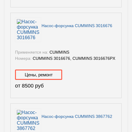
Насос-форсунка CUMMINS 3016676
Применяется на:
CUMMINS
Номера:
CUMMINS 3016676, CUMMINS 3016676PX
Цены, ремонт
от 8500 руб
Насос-форсунка CUMMINS 3867762