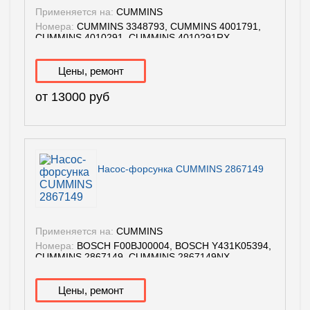
Применяется на:
CUMMINS
Номера:
CUMMINS 3348793, CUMMINS 4001791,
CUMMINS 4010291, CUMMINS 4010291RX
Цены, ремонт
от 13000 руб
Насос-форсунка CUMMINS 2867149
Применяется на:
CUMMINS
Номера:
BOSCH F00BJ00004, BOSCH Y431K05394,
CUMMINS 2867149, CUMMINS 2867149NX
Цены, ремонт