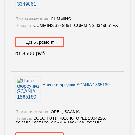
Применяется на:
CUMMINS
Номера:
CUMMINS 3349861, CUMMINS 3349861PX
Цены, ремонт
от 8500 руб
Насос-форсунка SCANIA 1865160
Применяется на:
OPEL, SCANIA
Номера:
BOSCH 0414701046, OPEL 1904226,
SCANIA 1865160, SCANIA 1894198, SCANIA
1904226, SCANIA 1920420