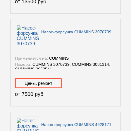
от 13500 руб
Насос-форсунка CUMMINS 3070739
Применяется на:
CUMMINS
Номера:
CUMMINS 3070739, CUMMINS 3081314,
CUMMINS 3652541
Цены, ремонт
от 7500 руб
Насос-форсунка CUMMINS 4928171