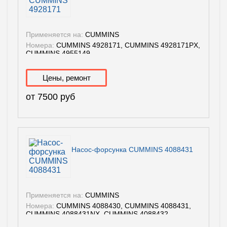
Применяется на:
CUMMINS
Номера:
CUMMINS 4928171, CUMMINS 4928171PX,
CUMMINS 4955149
Цены, ремонт
от 7500 руб
Насос-форсунка CUMMINS 4088431
Применяется на:
CUMMINS
Номера:
CUMMINS 4088430, CUMMINS 4088431,
CUMMINS 4088431NX, CUMMINS 4088432