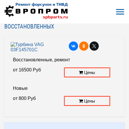
Откры
На главную
Турбина VAG 03F145701C
ТУРБИНА VAG 03F145701C - ЦЕНЫ РЕМОНТА И
ВОССТАНОВЛЕННЫХ
Восстановленные, ремонт
от
16500
Руб
Цены
Новые
от
800
Руб
Цены