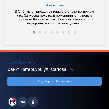
Анатолий
ла и
В Спбпартс приехал от горького опыта на другом
У ме
тит по
сто. За месяц полетели поменянные на новые
иног
 ваш
форсунки Каминсовские. Там мне впарили, что
Диагно
подороже, а вообще не изучили...
8 800 350-73-47
Санкт-Петербург, ул. Салова, 70
Подбор за 10 секунд