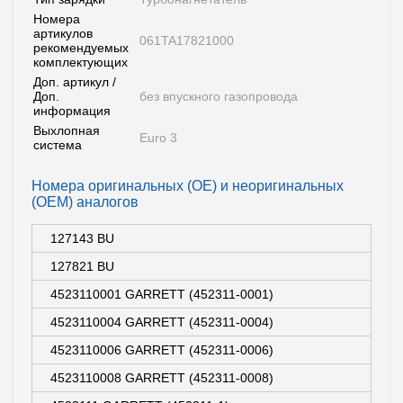
Номера
артикулов
061TA17821000
рекомендуемых
комплектующих
Доп. артикул /
Доп.
без впускного газопровода
информация
Выхлопная
Euro 3
система
Номера оригинальных (OE) и неоригинальных
(OEM) аналогов
127143 BU
127821 BU
4523110001 GARRETT (452311-0001)
4523110004 GARRETT (452311-0004)
4523110006 GARRETT (452311-0006)
4523110008 GARRETT (452311-0008)