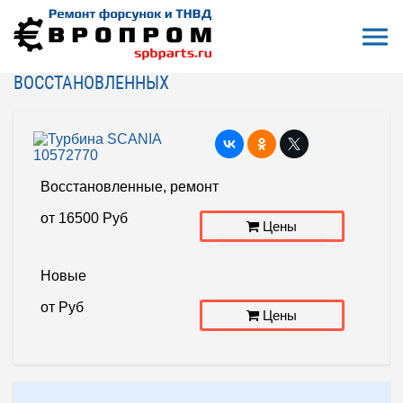
Откры
На главную
Турбина SCANIA 10572770
ТУРБИНА SCANIA 10572770 - ЦЕНЫ РЕМОНТА И
ВОССТАНОВЛЕННЫХ
Восстановленные, ремонт
от
16500
Руб
Цены
Новые
от
Руб
Цены