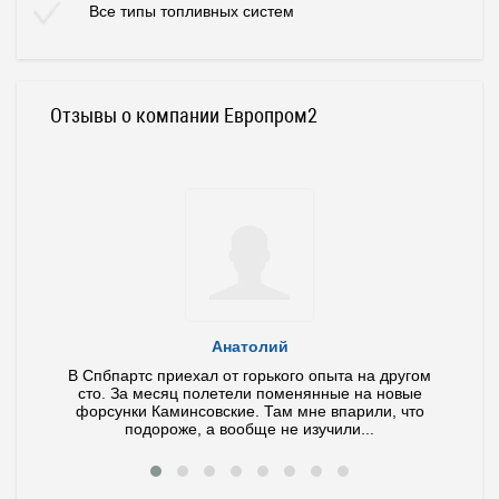
Все типы топливных систем
Отзывы о компании Европром2
Анатолий
ла и
В Спбпартс приехал от горького опыта на другом
У ме
тит по
сто. За месяц полетели поменянные на новые
иног
 ваш
форсунки Каминсовские. Там мне впарили, что
Диагно
подороже, а вообще не изучили...