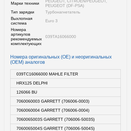
PEUGEOT, CITROEN/PEUGEOT,
Марки техники
PEUGEOT (DF-PSA)
Тип зарядки
Турбонагнетатель
Выхлопная
Euro 3
система
Номера
артикулов
039TA16066000
рекомендуемых
комплектующих
Номера оригинальных (OE) и неоригинальных
(OEM) аналогов
039TC16066000 MAHLE FILTER
HRX125 DELPHI
126066 BU
7060060003 GARRETT (706006-0003)
7060060004 GARRETT (706006-0004)
7060065003S GARRETT (706006-5003S)
7060065004S GARRETT (706006-5004S)