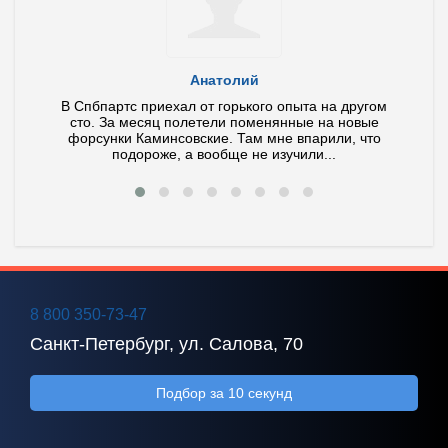
Анатолий
ла и
В Спбпартс приехал от горького опыта на другом
У ме
тит по
сто. За месяц полетели поменянные на новые
иног
 ваш
форсунки Каминсовские. Там мне впарили, что
Диагно
подороже, а вообще не изучили...
8 800 350-73-47
Санкт-Петербург, ул. Салова, 70
Подбор за 10 секунд