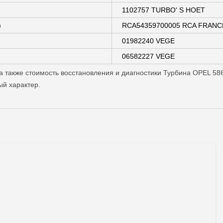
1102757 TURBO' S HOET
)
RCA54359700005 RCA FRANC
01982240 VEGE
06582227 VEGE
 а также стоимость восстановления и диагностики Турбина OPEL 5
ый характер.