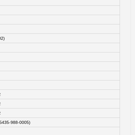
02)
R
R
R
5435-988-0005)