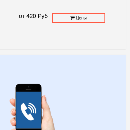
от
420
Руб
Цены