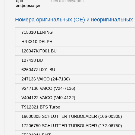
Доп.
без аксессуаров
информация
Номера оригинальных (OE) и неоригинальных
715310 ELRING
HRX310 DELPHI
126047KIT001 BU
127438 BU
626047ZL001 BU
247136 VAICO (24-7136)
V247136 VAICO (V24-7136)
V404122 VAICO (V40-4122)
T912321 BTS Turbo
16600305 SCHLUTTER TURBOLADER (166-00305)
17206750 SCHLUTTER TURBOLADER (172-06750)