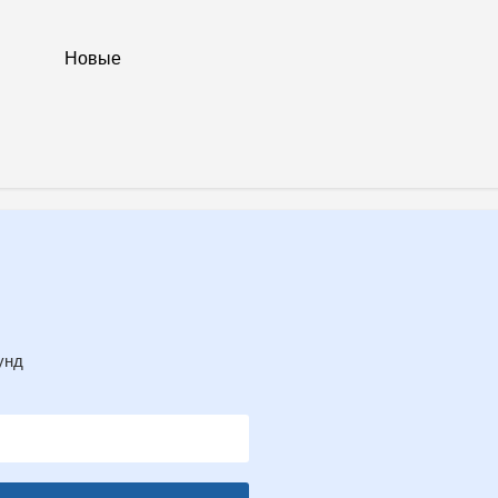
Новые
унд