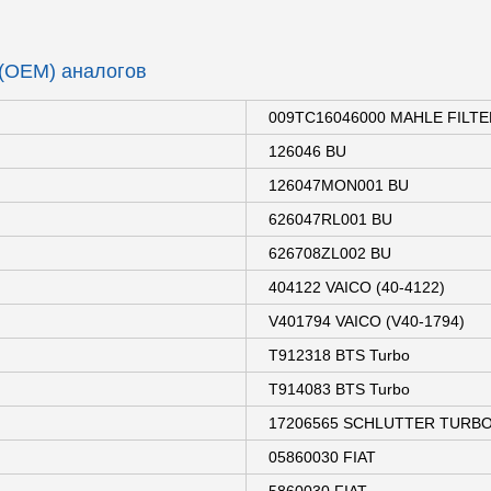
 (OEM) аналогов
009TC16046000 MAHLE FILTE
126046 BU
126047MON001 BU
626047RL001 BU
626708ZL002 BU
404122 VAICO (40-4122)
V401794 VAICO (V40-1794)
T912318 BTS Turbo
T914083 BTS Turbo
17206565 SCHLUTTER TURBO
05860030 FIAT