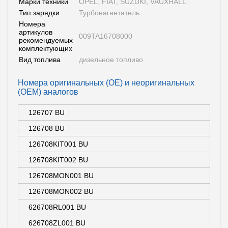
Марки техники
OPEL, FIAT, SUZUKI, VAUXHALL
Тип зарядки
Турбонагнетатель
Номера
артикулов
009TA16708000
рекомендуемых
комплектующих
Вид топлива
дизельное топливо
Номера оригинальных (OE) и неоригинальных
(OEM) аналогов
126707 BU
126708 BU
126708KIT001 BU
126708KIT002 BU
126708MON001 BU
126708MON002 BU
626708RL001 BU
626708ZL001 BU