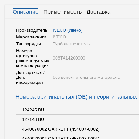
Описание
Применимость
Доставка
Производитель
IVECO (Ивеко)
Марки техники
IVECO
Тип зарядки
Турбонагнетатель
Номера
артикулов
008TA14260000
рекомендуемых
комплектующих
Доп. артикул /
Доп.
без дополнительного материала
информация
Номера оригинальных (OE) и неоригинальных
124245 BU
127148 BU
4540070002 GARRETT (454007-0002)
4540070004 GARRETT (454007-0004)