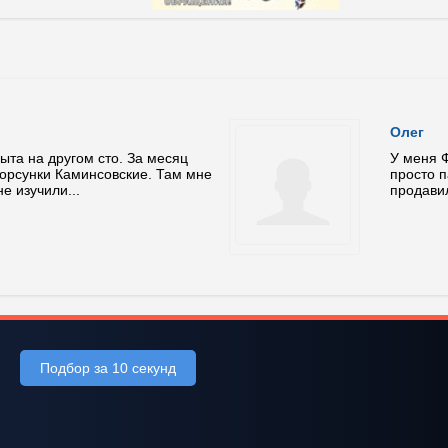
Олег
ыта на другом сто. За месяц
У меня Ф
орсунки Каминсовские. Там мне
просто п
е изучили...
продавил
Подбор за 10 секунд