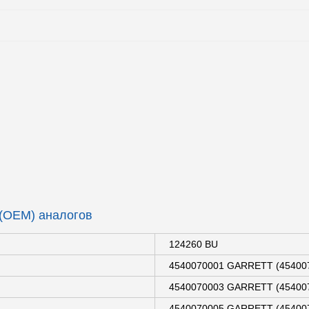
 (OEM) аналогов
124260 BU
4540070001 GARRETT (454007
4540070003 GARRETT (454007
4540070005 GARRETT (454007