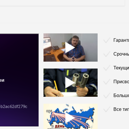
Гарант
Срочны
Текущи
Присво
Больш
Все ти