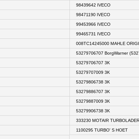
98439642 IVECO
98471190 IVECO
99453966 IVECO
99465731 IVECO
008TC14245000 MAHLE ORIGIN
53279706707 BorgWarner (532
53279706707 3K
53279707009 3K
53279806738 3K
53279886707 3K
53279887009 3K
53279906738 3K
333230 MOTAIR TURBOLADE
1100295 TURBO' S HOET