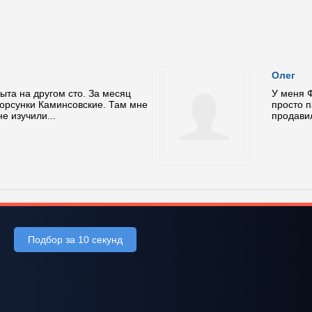
Олег
ыта на другом сто. За месяц
У меня Ф
орсунки Каминсовские. Там мне
просто п
е изучили...
продавил
Подбор за 10 секунд