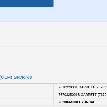
 (OEM) аналогов
7670320001 GARRETT (767032
7670325001S GARRETT (7670
282004A380 HYUNDAI