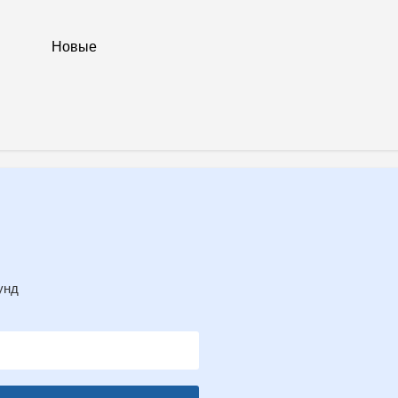
Новые
унд