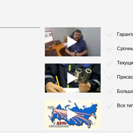
Гарант
Срочны
Текущи
Присво
Больш
Все ти