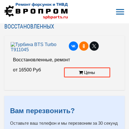
Откры
На главную
Турбина BTS Turbo T911045
ТУРБИНА BTS TURBO T911045 - ЦЕНЫ РЕМОНТА И
ВОССТАНОВЛЕННЫХ
Восстановленные, ремонт
от
16500
Руб
Цены
Вам перезвонить?
Оставьте ваш телефон и мы перезвоним за 30 секунд