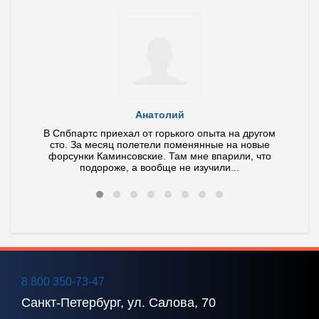
Анатолий
ла и
В Спбпартс приехал от горького опыта на другом
У ме
тит по
сто. За месяц полетели поменянные на новые
иног
 ваш
форсунки Каминсовские. Там мне впарили, что
Диагно
подороже, а вообще не изучили...
8 800 350-73-47
Санкт-Петербург, ул. Салова, 70