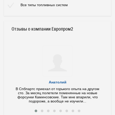
Все типы топливных систем
Отзывы о компании Европром2
Анатолий
ла и
В Спбпартс приехал от горького опыта на другом
У ме
тит по
сто. За месяц полетели поменянные на новые
иног
 ваш
форсунки Каминсовские. Там мне впарили, что
Диагно
подороже, а вообще не изучили...