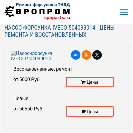
Откры
На главную
Ремонт, восстановление
Насос форсунки
Насос-форсунка IVECO 504099014
НАСОС-ФОРСУНКА IVECO 504099014 - ЦЕНЫ
РЕМОНТА И ВОССТАНОВЛЕННЫХ
Восстановленные, ремонт
от
5000
Руб
Цены
Новые
от
56550
Руб
Цены