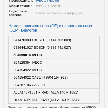
Производитель
IVECO (Ивеко)
Марки техники
IVECO, CASE IH
Подготовка
Насос-распыление форсунка
топлива
Номера оригинальных (OE) и неоригинальных
(OEM) аналогов
0414703009 BOSCH (0 414 703 009)
0986441027 BOSCH (0 986 441 027)
504099014 IVECO
504128354 IVECO
504154922 IVECO
504154922 CASE IH (504 154 922)
504287106 CASE IH
ALLA140P1551 FIRAD (ALLA 140 P 1551)
DLLA140P1551 FIRAD (DLLA 140 P 1551)
Текущую стоимость новой детали
Насос-форсунка IVECO