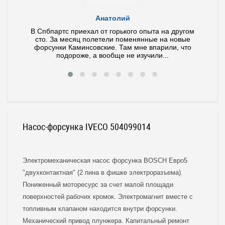
Анатолий
ла и
В Спбпартс приехал от горького опыта на другом
У ме
тит по
сто. За месяц полетели поменянные на новые
иног
 ваш
форсунки Каминсовские. Там мне впарили, что
Диагно
подороже, а вообще не изучили...
Насос-форсунка IVECO 504099014
Электромеханическая насос форсунка BOSCH Евро5
"двухконтактная" (2 пина в фишке электроразъема).
Пониженный моторесурс за счет малой площади
поверхностей рабочих кромок. Электромагнит вместе с
топливным клапаном находится внутри форсунки.
Механический привод плунжера. Капитальный ремонт