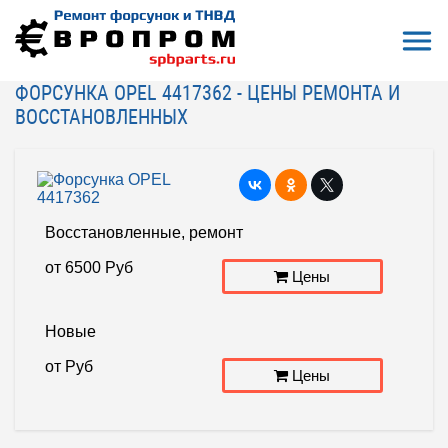
Откры
На главную
Ремонт, восстановление
Форсунки COMMON RAIL (CR)
Форсунка OPEL 4417362
ФОРСУНКА OPEL 4417362 - ЦЕНЫ РЕМОНТА И
ВОССТАНОВЛЕННЫХ
Восстановленные, ремонт
от
6500
Руб
Цены
Новые
от
Руб
Цены