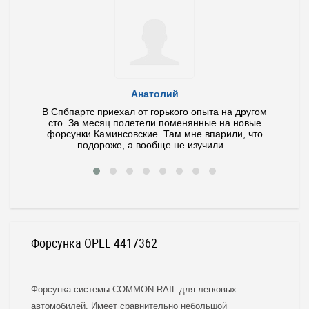
Анатолий
ла и
В Спбпартс приехал от горького опыта на другом
У ме
тит по
сто. За месяц полетели поменянные на новые
иног
 ваш
форсунки Каминсовские. Там мне впарили, что
Диагно
подороже, а вообще не изучили...
Форсунка OPEL 4417362
Форсунка системы COMMON RAIL для легковых
автомобилей. Имеет сравнительно небольшой