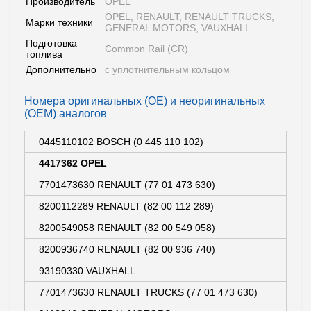
Производитель
OPEL
OPEL, RENAULT, RENAULT TRUCKS,
Марки техники
GENERAL MOTORS, VAUXHALL
Подготовка
Common Rail (СR)
топлива
Дополнительно
с уплотнительным кольцом
Номера оригинальных (OE) и неоригинальных
(OEM) аналогов
0445110102 BOSCH (0 445 110 102)
4417362 OPEL
7701473630 RENAULT (77 01 473 630)
8200112289 RENAULT (82 00 112 289)
8200549058 RENAULT (82 00 549 058)
8200936740 RENAULT (82 00 936 740)
93190330 VAUXHALL
7701473630 RENAULT TRUCKS (77 01 473 630)