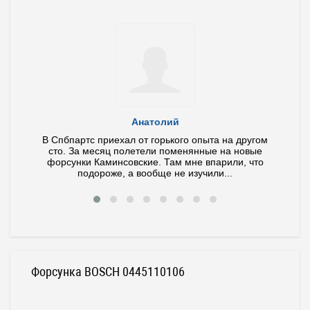
Анатолий
ла и
В Спбпартс приехал от горького опыта на другом
У ме
тит по
сто. За месяц полетели поменянные на новые
иног
 ваш
форсунки Каминсовские. Там мне впарили, что
Диагно
подороже, а вообще не изучили...
Форсунка BOSCH 0445110106