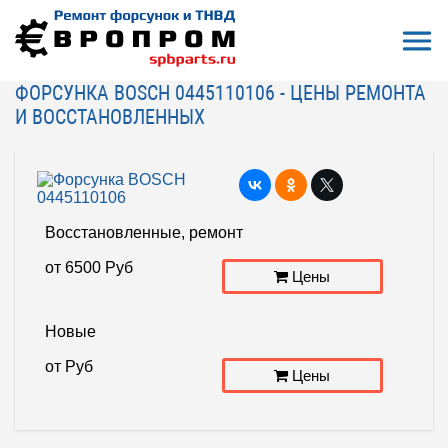
Откры
На главную
Ремонт, восстановление
Форсунки COMMON RAIL (CR)
Форсунка BOSCH 0445110106
ФОРСУНКА BOSCH 0445110106 - ЦЕНЫ РЕМОНТА
И ВОССТАНОВЛЕННЫХ
Восстановленные, ремонт
от
6500
Руб
Цены
Новые
от
Руб
Цены