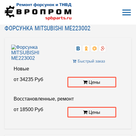
Откры
На главную
Форсунки COMMON RAIL (CR)
Форсунка MITSUBISHI ME223002
ФОРСУНКА MITSUBISHI ME223002
Быстрый заказ
Новые
от
34235
Руб
Цены
Восстановленные, ремонт
от
18500
Руб
Цены