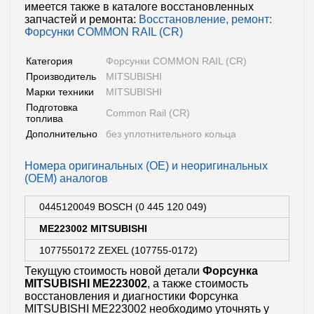
имеется также в каталоге восстановленных
запчастей и ремонта:
Восстановление, ремонт:
Форсунки COMMON RAIL (CR)
Категория
Форсунки COMMON RAIL (CR)
Производитель
MITSUBISHI
Марки техники
MITSUBISHI
Подготовка
Common Rail (СR)
топлива
Дополнительно
без уплотнительного кольца
Номера оригинальных (OE) и неоригинальных
(OEM) аналогов
0445120049 BOSCH (0 445 120 049)
ME223002 MITSUBISHI
1077550172 ZEXEL (107755-0172)
Текущую стоимость новой детали
Форсунка
MITSUBISHI ME223002
, а также стоимость
восстановления и диагностики Форсунка
MITSUBISHI ME223002 необходимо уточнять у