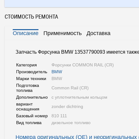
СТОИМОСТЬ РЕМОНТА
Описание
Применимость
Доставка
Запчасть Форсунка BMW 13537790093 имеется также 
Категория
Форсунки COMMON RAIL (CR)
Производитель
BMW
Марки техники
BMW
Подготовка
Common Rail (СR)
топлива
Дополнительно
с уплотнительным кольцом
вариант
zonder dichtring
оснащения
Базовый номер
810 111
Вид топлива
дизельное топливо
Номера оригинальных (OE) и неоригинальных