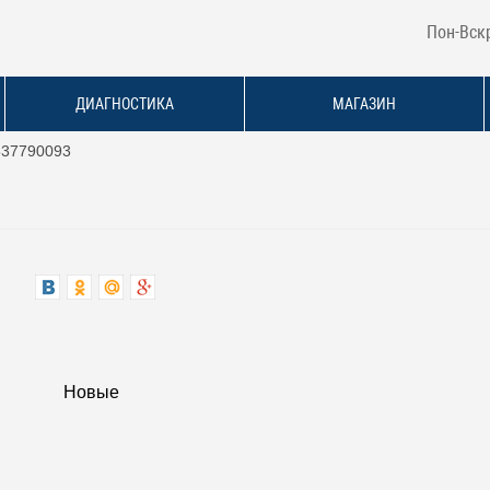
Пон-Вскр
ДИАГНОСТИКА
МАГАЗИН
537790093
Новые