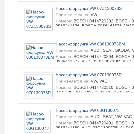
LIZARTE R0986441525, LIZARTE R098
Насос-форсунка VW 07Z130073S
Применяется на:
VW
Номера:
BOSCH 0414720202, BOSCH 0
0986441526, BOSCH 0986441576, VW 
0414720305, LIZARTE 0414720311, LI
Насос-форсунка VW 038130073BM
Применяется на:
AUDI, SEAT, SKODA, 
Номера:
BOSCH 0414720304, BOSCH 0
0986441577, AUDI 038130073BM, AUDI
038130080X, SKODA 038130073BM, SK
038130080X, VAG 038130073BM, VAG 0
Насос-форсунка VW 070130073R
0414720308, LIZARTE 0414720314, LI
R0986441527, LIZARTE R0986441577
Применяется на:
VW, VAG
Номера:
BOSCH 0414720310, BOSCH 04
070130073RX, VAG 038130073RX, VAG 
LIZARTE 0986441529, LIZARTE 098644
Насос-форсунка VW 03G130073
Применяется на:
AUDI, SEAT, VW, VAG
Номера:
BOSCH 0414720401, BOSCH 0
0986441580, AUDI 03G130073B, AUDI 
03G130073B, VW 03G130073BX, VAG 0