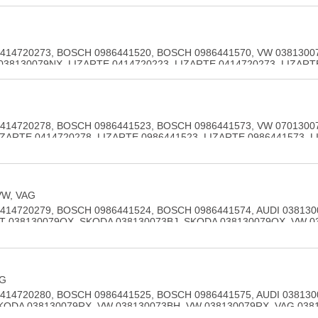
AG 038130073BL, VAG 038130073BN, VAG 038130079TX, STANDARD
0313, LIZARTE 0414720363, LIZARTE 0986441518, LIZARTE 098644
14720273, BOSCH 0986441520, BOSCH 0986441570, VW 0381300
038130079NX, LIZARTE 0414720223, LIZARTE 0414720273, LIZART
41520, LIZARTE R0986441570
14720278, BOSCH 0986441523, BOSCH 0986441573, VW 0701300
IZARTE 0414720278, LIZARTE 0986441523, LIZARTE 0986441573, 
VW, VAG
14720279, BOSCH 0986441524, BOSCH 0986441574, AUDI 0381300
AT 038130079QX, SKODA 038130073BJ, SKODA 038130079QX, VW 0
038130079QX, STANDARD DI460, LIZARTE 0414720229, LIZARTE 0
AG
14720280, BOSCH 0986441525, BOSCH 0986441575, AUDI 038130
KODA 038130079RX, VW 038130073BH, VW 038130079RX, VAG 038
TE 0414720230, LIZARTE 0414720280, LIZARTE 0986441525, LIZA