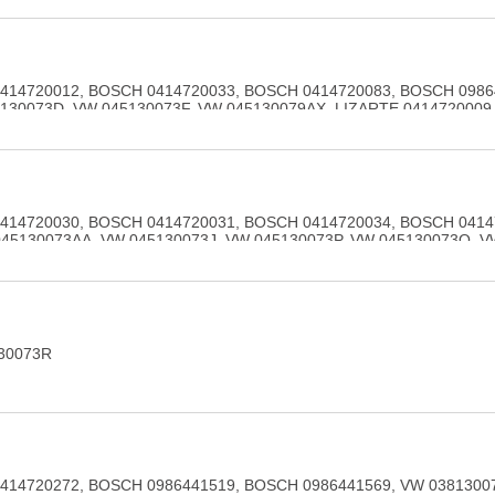
ZARTE 0414720453, LIZARTE 0986441530, LIZARTE 0986441580, LI
414720012, BOSCH 0414720033, BOSCH 0414720083, BOSCH 0986
130073D, VW 045130073F, VW 045130079AX, LIZARTE 0414720009
ZARTE R0986441502
414720030, BOSCH 0414720031, BOSCH 0414720034, BOSCH 0414
45130073AA, VW 045130073J, VW 045130073P, VW 045130073Q, V
0030, LIZARTE 0414720031, LIZARTE 0414720034, LIZARTE 098644
30073R
414720272, BOSCH 0986441519, BOSCH 0986441569, VW 0381300