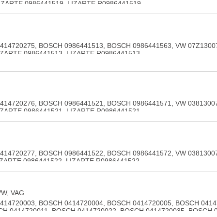
IZARTE 0986441519, LIZARTE R0986441519
14720275, BOSCH 0986441513, BOSCH 0986441563, VW 07Z1300
IZARTE 0986441513, LIZARTE R0986441513
414720276, BOSCH 0986441521, BOSCH 0986441571, VW 0381300
IZARTE 0986441521, LIZARTE R0986441521
14720277, BOSCH 0986441522, BOSCH 0986441572, VW 0381300
IZARTE 0986441522, LIZARTE R0986441522
VW, VAG
414720003, BOSCH 0414720004, BOSCH 0414720005, BOSCH 0414
CH 0414720011, BOSCH 0414720022, BOSCH 0414720035, BOSCH 0