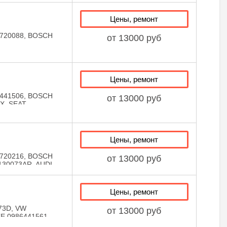
0414720014,
1553, LIZARTE
Цены, ремонт
720088, BOSCH
от 13000 руб
EAT
3AK, VW
R, VAG
RTE 0414720038,
Цены, ремонт
6441554
441506, BOSCH
от 13000 руб
X, SEAT
0073AJ, SKODA
0073J, VW
G 038130079CX,
1506, LIZARTE
Цены, ремонт
720216, BOSCH
от 13000 руб
130073AR, AUDI
765, FORD
0073BE, SEAT
 038130073BA,
Цены, ремонт
, VW
 VAG
73D, VW
от 13000 руб
3SX, VAG
E 0986441561,
RTE 0414720214,