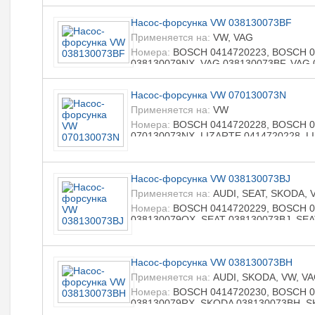
VW 038130073BN, VW 038130079TX, V
LIZARTE 0414720307, LIZARTE 041472
Насос-форсунка VW 038130073BF
R0986414568, LIZARTE R0986441518
Применяется на:
VW, VAG
Номера:
BOSCH 0414720223, BOSCH 04
038130079NX, VAG 038130073BF, VAG 
LIZARTE 0986441570, LIZARTE R09864
Насос-форсунка VW 070130073N
Применяется на:
VW
Номера:
BOSCH 0414720228, BOSCH 04
070130073NX, LIZARTE 0414720228, L
R0986441523, LIZARTE R0986441573
Насос-форсунка VW 038130073BJ
Применяется на:
AUDI, SEAT, SKODA, 
Номера:
BOSCH 0414720229, BOSCH 04
038130079QX, SEAT 038130073BJ, SE
038130079QX, VAG 038130073BJ, VAG 
LIZARTE R0986441524
Насос-форсунка VW 038130073BH
Применяется на:
AUDI, SKODA, VW, V
Номера:
BOSCH 0414720230, BOSCH 04
038130079RX, SKODA 038130073BH, S
038130079RX, STANDARD DI461, LIZAR