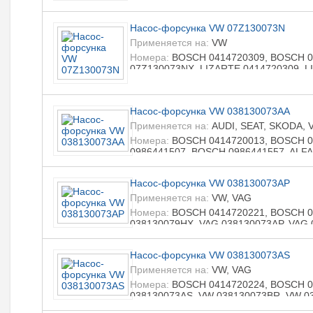
LIZARTE 0414720216, LIZARTE 041472
R0986441510, LIZARTE R0986441560
Насос-форсунка VW 07Z130073N
Применяется на:
VW
Номера:
BOSCH 0414720309, BOSCH 0
07Z130073NX, LIZARTE 0414720309, L
R0986441528, LIZARTE R0986441578
Насос-форсунка VW 038130073AA
Применяется на:
AUDI, SEAT, SKODA, 
Номера:
BOSCH 0414720013, BOSCH 0
0986441507, BOSCH 0986441557, ALFA
AUDI 038130073G, AUDI 038130079B, 
SEAT 038130073G, SEAT 038130079B,
Насос-форсунка VW 038130073AP
038130073AL, SKODA 038130073G, SK
038130073AL, VW 038130073G, VW 038
Применяется на:
VW, VAG
0414720013, LIZARTE 0414720021, LI
Номера:
BOSCH 0414720221, BOSCH 04
0986441507, LIZARTE 0986441557, LI
038130079HX, VAG 038130073AP, VAG 
LIZARTE 0986441512, LIZARTE 098644
Насос-форсунка VW 038130073AS
Применяется на:
VW, VAG
Номера:
BOSCH 0414720224, BOSCH 0
038130073AS, VW 038130073BR, VW 0
038130079J, VAG 038130080BX, STAND