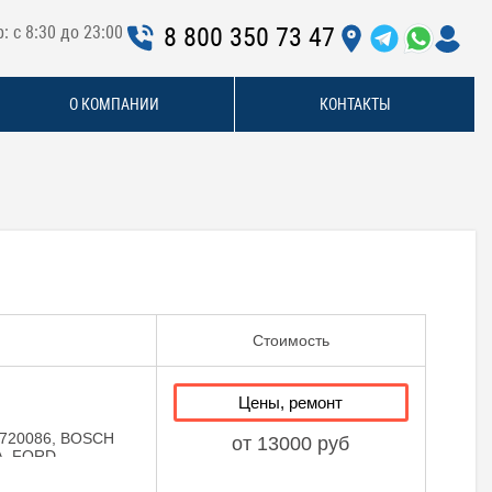
: с 8:30 до 23:00
8 800 350 73 47
О КОМПАНИИ
КОНТАКТЫ
Стоимость
Цены, ремонт
720086, BOSCH
от 13000 руб
A, FORD
8130079X, VW
G 038130073H,