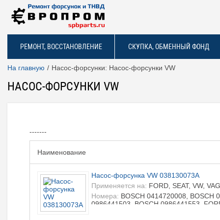
РЕМОНТ, ВОССТАНОВЛЕНИЕ
СКУПКА, ОБМЕННЫЙ ФОНД
На главную
Насос-форсунки: Насос-форсунки VW
НАСОС-ФОРСУНКИ VW
-------
Наименование
Насос-форсунка VW 038130073A
Применяется на:
FORD, SEAT, VW, VA
Номера:
BOSCH 0414720008, BOSCH 0
0986441503, BOSCH 0986441553, FOR
XM219A543AA, FORD XM219A543AB, SE
038130073A, VW 038130073AH, VW 038