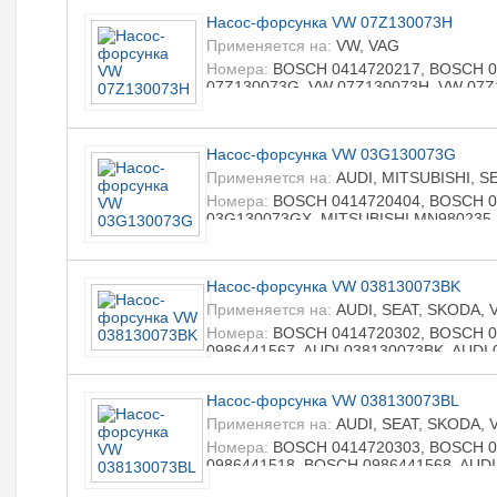
LIZARTE 0986441514, LIZARTE 098644
Насос-форсунка VW 07Z130073H
Применяется на:
VW, VAG
Номера:
BOSCH 0414720217, BOSCH 0
07Z130073G, VW 07Z130073H, VW 07Z
0414720217, LIZARTE 0414720220, LI
R0986441515, LIZARTE R0986441565
Насос-форсунка VW 03G130073G
Применяется на:
AUDI, MITSUBISHI, S
Номера:
BOSCH 0414720404, BOSCH 04
03G130073GX, MITSUBISHI MN980235
03G130073GX, VW 03G130073G, VW 0
0414720404, LIZARTE 0414720454, LI
R0986441566
Насос-форсунка VW 038130073BK
Применяется на:
AUDI, SEAT, SKODA, 
Номера:
BOSCH 0414720302, BOSCH 0
0986441567, AUDI 038130073BK, AUDI
038130080AX, SKODA 038130073BK, S
038130080AX, VAG 038130073BK, VAG 
Насос-форсунка VW 038130073BL
LIZARTE 0414720306, LIZARTE 041472
R0986441517, LIZARTE R0986441567
Применяется на:
AUDI, SEAT, SKODA, 
Номера:
BOSCH 0414720303, BOSCH 0
0986441518, BOSCH 0986441568, AUDI
038130073BN, SEAT 038130079TX, SK