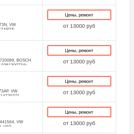
1560, LIZARTE
Цены, ремонт
73N, VW
от 13000 руб
LIZARTE
Цены, ремонт
720089, BOSCH
от 13000 руб
 038130073AL,
38130073AL,
KODA
130073AB, VW
Цены, ремонт
LIZARTE
ZARTE
73AP, VW
от 13000 руб
14720271,
Цены, ремонт
441564, VW
от 13000 руб
R, VAG
0414720282,