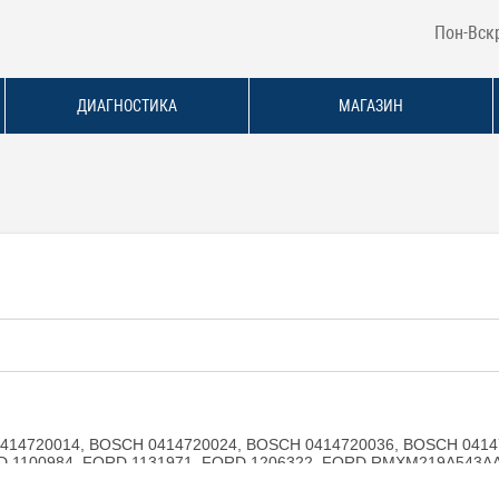
Пон-Вскр
ДИАГНОСТИКА
МАГАЗИН
G
414720014, BOSCH 0414720024, BOSCH 0414720036, BOSCH 0414
D 1100984, FORD 1131971, FORD 1206322, FORD RMXM219A543A
AT 038130073AH, SEAT 038130073H, SEAT 038130073N, SEAT 03
130073H, VW 038130073N, VW 038130079X, VAG 038130073AH, VA