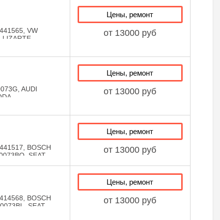
Цены, ремонт
441565, VW
от 13000 руб
, LIZARTE
ZARTE
Цены, ремонт
073G, AUDI
от 13000 руб
ODA
27, LIZARTE
LIZARTE
Цены, ремонт
441517, BOSCH
от 13000 руб
30073BQ, SEAT
38130073BQ, VW
720302,
1567, LIZARTE
Цены, ремонт
414568, BOSCH
от 13000 руб
30073BL, SEAT
038130073BL,