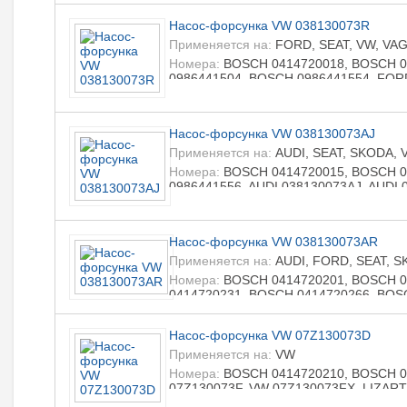
VAG 038130073N, VAG 038130079X, ST
Насос-форсунка VW 038130073R
LIZARTE 0414720024, LIZARTE 041472
R0986441503, LIZARTE R0986441553
Применяется на:
FORD, SEAT, VW, VA
Номера:
BOSCH 0414720018, BOSCH 0
0986441504, BOSCH 0986441554, FOR
RMYM219A543AA, FORD YM219A543BA,
038130073AK, SEAT 038130073R, SEA
038130073R, VW 038130079AX, VAG 03
Насос-форсунка VW 038130073AJ
038130079AX, STANDARD DI442, LIZAR
LIZARTE 0414720088, LIZARTE 098644
Применяется на:
AUDI, SEAT, SKODA, 
Номера:
BOSCH 0414720015, BOSCH 0
0986441556, AUDI 038130073AJ, AUDI 
038130073AJ, SEAT 038130073J, SEAT
038130073J, SKODA 038130073P, SKO
038130073P, VW 038130079C, VW 0381
Насос-форсунка VW 038130073AR
LIZARTE 0414720015, LIZARTE 041472
0986441556, LIZARTE R0986441506, L
Применяется на:
AUDI, FORD, SEAT, S
Номера:
BOSCH 0414720201, BOSCH 0
0414720231, BOSCH 0414720266, BOSC
038130073BA, AUDI 038130073BE, AUD
1431650, FORD 3M219A543AA, SEAT 0
Насос-форсунка VW 07Z130073D
038130073Q, SEAT 038130073SX, SEA
SKODA 038130073BE, SKODA 03813007
Применяется на:
VW
038130073AR, VW 038130073BA, VW 0
Номера:
BOSCH 0414720210, BOSCH 04
038130073AN, VAG 038130073AR, VAG 
07Z130073F, VW 07Z130073FX, LIZART
038130079FX, STANDARD DI441, LIZAR
LIZARTE R0986441511, LIZARTE R098