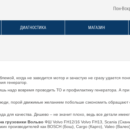
Пон-Вскр
ДИАГНОСТИКА
МАГАЗИН
блемой, когда не заводится мотор и зачастую не сразу удается пон
ия генератор.
 лишь надо вовремя проводить ТО и профилактику генератора. А п
 люди, порой движимые желанием побольше сэкономить обращают с
да для качества. Дешево – не значит плохо, ведь все детали имею
на грузовики Вольво
ФШ Volvo FH12/16 Volvo FH13, Scania (Скания
ких производителей как BOSCH (Бош), Cargo (Карго), Valeo (Валео), 