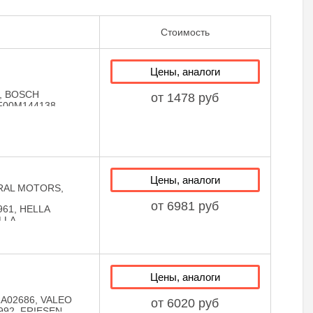
Стоимость
Цены, аналоги
0, BOSCH
от 1478 руб
F00M144138,
40, BOSCH
90027,
37531386, BMW
 MERCEDES-BENZ
906,
903803A, VAG
Цены, аналоги
MINI
ERAL MOTORS,
VRB247
от 6981 руб
961, HELLA
LLA
, BERU GER059,
8426, LUCAS
AL LRA2627,
A62002, VALEO
6AN0505, BOSCH
Цены, аналоги
L4215X, BOSCH
ON HAZELL
RA02686, VALEO
от 6020 руб
933098, TTV
992, FRIESEN