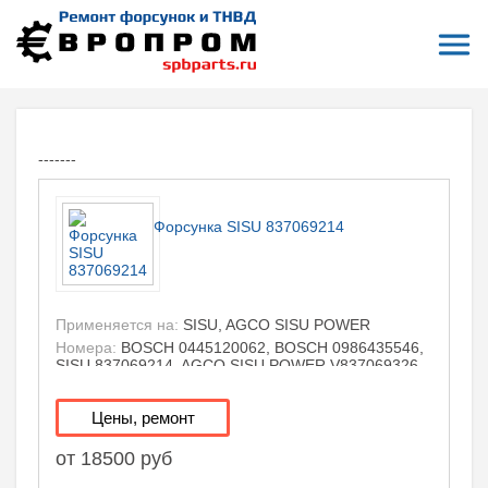
Откры
На главную
Форсунки COMMON RAIL: Форсунки COMMON RAIL SISU
ФОРСУНКИ COMMON RAIL SISU
-------
Форсунка SISU 837069214
Применяется на:
SISU, AGCO SISU POWER
Номера:
BOSCH 0445120062, BOSCH 0986435546,
SISU 837069214, AGCO SISU POWER V837069326,
AGCO SISU POWER V867069326
Цены, ремонт
от 18500 руб