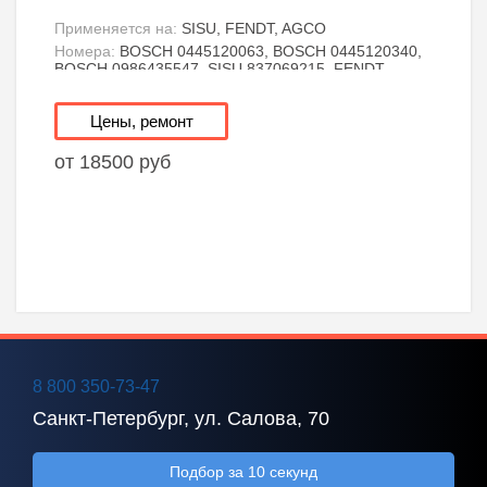
Применяется на:
SISU, FENDT, AGCO
Номера:
BOSCH 0445120063, BOSCH 0445120340,
BOSCH 0986435547, SISU 837069215, FENDT
V837069405, AGCO 837069405
Цены, ремонт
от 18500 руб
8 800 350-73-47
Санкт-Петербург, ул. Салова, 70
Подбор за 10 секунд